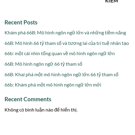
KIẾM
Recent Posts
Khám phá 66B: Mô hình ngôn ngữ lớn và những tiềm năng
66B: Mô hình 66 tỷ tham số và tương lai của trí tuệ nhân tạo
66b: một cái nhìn tổng quan về mô hình ngôn ngữ lớn
66B: Mô hình ngôn ngữ 66 tỷ tham số
66B: Khai phá một mô hình ngôn ngữ lớn 66 tỷ tham số
66b: Khám phá một mô hình ngôn ngữ lớn mới
Recent Comments
Không có bình luận nào để hiển thị.