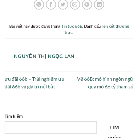
Bài viết này được đăng trong
Tin tức 66B
. Đánh dấu
liên kết thường
trực
.
NGUYỄN THỊ NGỌC LAN
ưu đãi 66b – Trải nghiệm ưu
Về 66B: mô hình ngôn ngữ
đãi 66b và giá trị nổi bật
quy mô 66 tỷ tham số
Tìm kiếm
TÌM