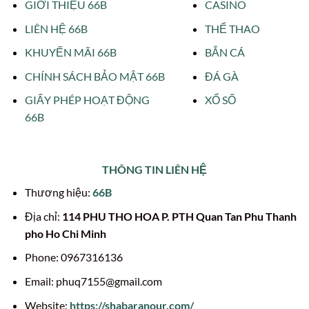
GIỚI THIỆU 66B
CASINO
LIÊN HỆ 66B
THỂ THAO
KHUYẾN MÃI 66B
BẮN CÁ
CHÍNH SÁCH BẢO MẬT 66B
ĐÁ GÀ
GIẤY PHÉP HOẠT ĐỘNG
XỔ SỐ
66B
THÔNG TIN LIÊN HỆ
Thương hiệu:
66B
Địa chỉ:
114 PHU THO HOA P. PTH Quan Tan Phu Thanh
pho Ho Chi Minh
Phone:
0967316136
Email:
phuq7155@gmail.com
Website:
https://shabaranour.com/