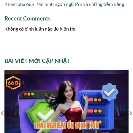
Khám phá 66B: Mô hình ngôn ngữ lớn và những tiềm năng
Recent Comments
Không có bình luận nào để hiển thị.
BÀI VIẾT MỚI CẬP NHẬT