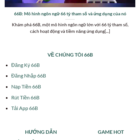
66B: Mô hình ngôn ngữ 66 tỷ tham số và ứng dụng của nó
Khám phá 66B, một mô hình ngôn ngữ lớn với 66 tỷ tham số,
cách hoạt động và tiềm năng ứng dụng[...]
VỀ CHÚNG TÔI 66B
Đăng Ký 66B
Đăng Nhập 66B
Nạp Tiền 66B
Rút Tiền 66B
Tải App 66B
HƯỚNG DẪN
GAME HOT