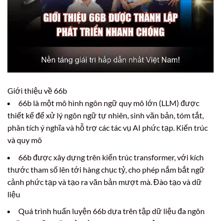
Giới thiệu về 66b
66b là một mô hình ngôn ngữ quy mô lớn (LLM) được
thiết kế để xử lý ngôn ngữ tự nhiên, sinh văn bản, tóm tắt,
phân tích ý nghĩa và hỗ trợ các tác vụ AI phức tạp.
Kiến trúc
và quy mô
66b được xây dựng trên kiến trúc transformer, với kích
thước tham số lên tới hàng chục tỷ, cho phép nắm bắt ngữ
cảnh phức tạp và tạo ra văn bản mượt mà.
Đào tạo và dữ
liệu
Quá trình huấn luyện 66b dựa trên tập dữ liệu đa ngôn