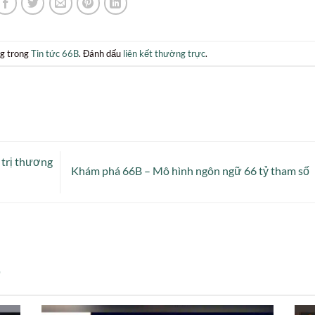
ng trong
Tin tức 66B
. Đánh dấu
liên kết thường trực
.
 trị thương
Khám phá 66B – Mô hình ngôn ngữ 66 tỷ tham số