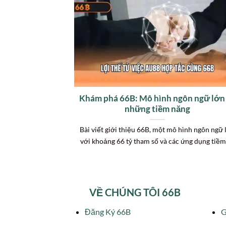
ình ngôn ngữ
Khám phá 66B: Mô hình ngôn ngữ lớn
những tiềm năng
hình ngôn ngữ lớn,
Bài viết giới thiệu 66B, một mô hình ngôn ngữ 
 dụng trong[...]
với khoảng 66 tỷ tham số và các ứng dụng tiềm[.
VỀ CHÚNG TÔI 66B
Đăng Ký 66B
G