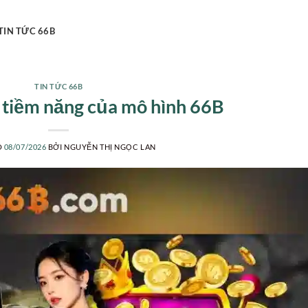
TIN TỨC 66B
TIN TỨC 66B
 tiềm năng của mô hình 66B
O
08/07/2026
BỞI
NGUYỄN THỊ NGỌC LAN