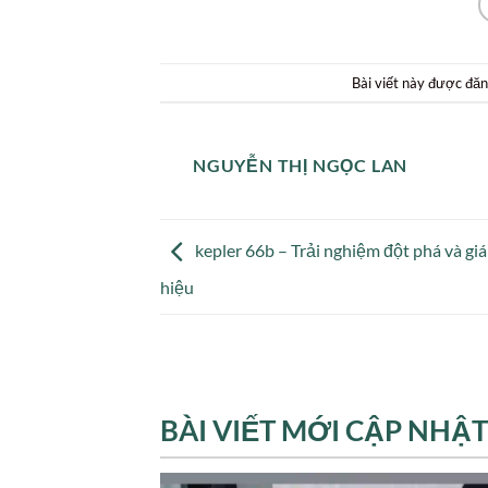
Bài viết này được đă
NGUYỄN THỊ NGỌC LAN
kepler 66b – Trải nghiệm đột phá và giá
hiệu
BÀI VIẾT MỚI CẬP NHẬT