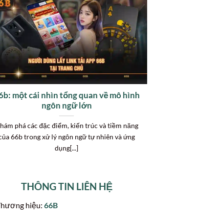
6b: một cái nhìn tổng quan về mô hình
ngôn ngữ lớn
hám phá các đặc điểm, kiến trúc và tiềm năng
của 66b trong xử lý ngôn ngữ tự nhiên và ứng
dụng[...]
THÔNG TIN LIÊN HỆ
hương hiệu:
66B