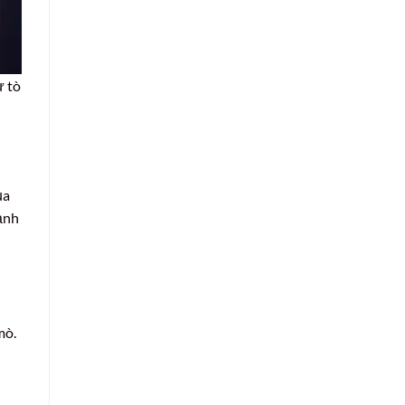
ự tò
ủa
ảnh
mò.