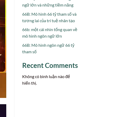
ngữ lớn và những tiềm năng
66B: Mô hình 66 tỷ tham số và
tương lai của trí tuệ nhân tạo
66b: một cái nhìn tổng quan về
mô hình ngôn ngữ lớn
66B: Mô hình ngôn ngữ 66 tỷ
tham số
Recent Comments
Không có bình luận nào để
hiển thị.