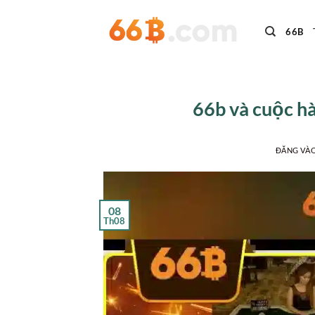
Bỏ
qua
66B
nội
dung
66b và cuộc hà
ĐĂNG VÀ
08
Th08