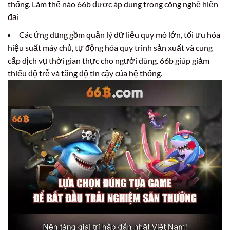
thống.
Làm thế nào 66b được áp dụng trong công nghệ hiện
đại
Các ứng dụng gồm quản lý dữ liệu quy mô lớn, tối ưu hóa
hiệu suất máy chủ, tự động hóa quy trình sản xuất và cung
cấp dịch vụ thời gian thực cho người dùng. 66b giúp giảm
thiểu độ trễ và tăng độ tin cậy của hệ thống.