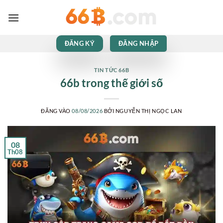
Bỏ
qua
nội
dung
ĐĂNG KÝ
ĐĂNG NHẬP
TIN TỨC 66B
66b trong thế giới số
ĐĂNG VÀO
08/08/2026
BỞI
NGUYỄN THỊ NGỌC LAN
08
Th08