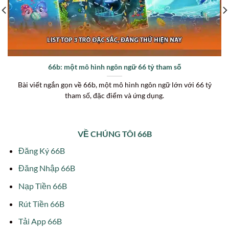
66b: một mô hình ngôn ngữ 66 tỷ tham số
Bài viết ngắn gọn về 66b, một mô hình ngôn ngữ lớn với 66 tỷ
tham số, đặc điểm và ứng dụng.
VỀ CHÚNG TÔI 66B
Đăng Ký 66B
Đăng Nhập 66B
Nạp Tiền 66B
Rút Tiền 66B
Tải App 66B