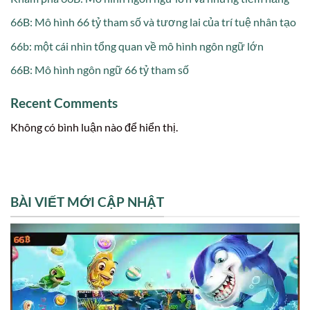
66B: Mô hình 66 tỷ tham số và tương lai của trí tuệ nhân tạo
66b: một cái nhìn tổng quan về mô hình ngôn ngữ lớn
66B: Mô hình ngôn ngữ 66 tỷ tham số
Recent Comments
Không có bình luận nào để hiển thị.
BÀI VIẾT MỚI CẬP NHẬT