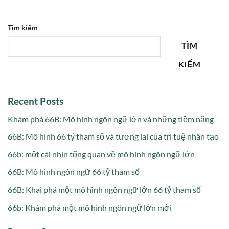
Tìm kiếm
TÌM
KIẾM
Recent Posts
Khám phá 66B: Mô hình ngôn ngữ lớn và những tiềm năng
66B: Mô hình 66 tỷ tham số và tương lai của trí tuệ nhân tạo
66b: một cái nhìn tổng quan về mô hình ngôn ngữ lớn
66B: Mô hình ngôn ngữ 66 tỷ tham số
66B: Khai phá một mô hình ngôn ngữ lớn 66 tỷ tham số
66b: Khám phá một mô hình ngôn ngữ lớn mới