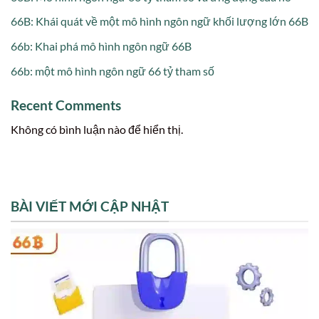
66B: Khái quát về một mô hình ngôn ngữ khối lượng lớn 66B
66b: Khai phá mô hình ngôn ngữ 66B
66b: một mô hình ngôn ngữ 66 tỷ tham số
Recent Comments
Không có bình luận nào để hiển thị.
BÀI VIẾT MỚI CẬP NHẬT