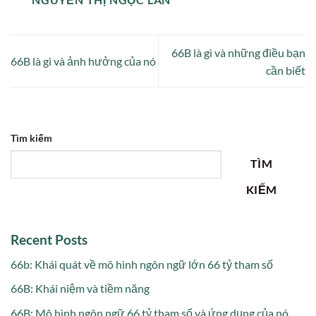
66B là gì và những điều bạn
66B là gì và ảnh hưởng của nó
cần biết
Tìm kiếm
TÌM
KIẾM
Recent Posts
66b: Khái quát về mô hình ngôn ngữ lớn 66 tỷ tham số
66B: Khái niệm và tiềm năng
66B: Mô hình ngôn ngữ 66 tỷ tham số và ứng dụng của nó