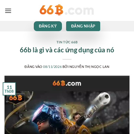
Bỏ
qua
nội
dung
ĐĂNG KÝ
ĐĂNG NHẬP
TIN TỨC 66B
66b là gì và các ứng dụng của nó
ĐĂNG VÀO
08/11/2026
BỞI
NGUYỄN THỊ NGỌC LAN
11
Th08