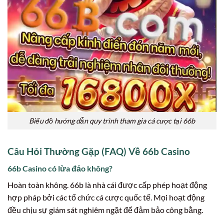
Biểu đồ hướng dẫn quy trình tham gia cá cược tại 66b
Câu Hỏi Thường Gặp (FAQ) Về 66b Casino
66b Casino có lừa đảo không?
Hoàn toàn không. 66b là nhà cái được cấp phép hoạt động
hợp pháp bởi các tổ chức cá cược quốc tế. Mọi hoạt động
đều chịu sự giám sát nghiêm ngặt để đảm bảo công bằng.