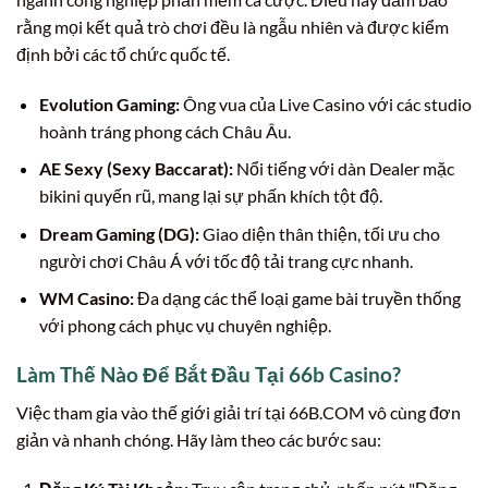
rằng mọi kết quả trò chơi đều là ngẫu nhiên và được kiểm
định bởi các tổ chức quốc tế.
Evolution Gaming:
Ông vua của Live Casino với các studio
hoành tráng phong cách Châu Âu.
AE Sexy (Sexy Baccarat):
Nổi tiếng với dàn Dealer mặc
bikini quyến rũ, mang lại sự phấn khích tột độ.
Dream Gaming (DG):
Giao diện thân thiện, tối ưu cho
người chơi Châu Á với tốc độ tải trang cực nhanh.
WM Casino:
Đa dạng các thể loại game bài truyền thống
với phong cách phục vụ chuyên nghiệp.
Làm Thế Nào Để Bắt Đầu Tại 66b Casino?
Việc tham gia vào thế giới giải trí tại 66B.COM vô cùng đơn
giản và nhanh chóng. Hãy làm theo các bước sau: