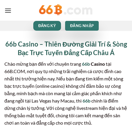
Bỏ
qua
nội
dung
ĐĂNG KÝ
ĐĂNG NHẬP
66b Casino – Thiên Đường Giải Trí & Sòng
Bạc Trực Tuyến Đẳng Cấp Châu Á
Chào mừng bạn đến với chuyên trang
66b
Casino
tại
66B.COM, nơi quy tụ những trải nghiệm cá cược đỉnh cao
nhất thị trường hiện nay. Nếu bạn đang tìm kiếm một sòng
bạc trực tuyến (online casino) không chỉ đảm bảo sự công
bằng, minh bạch mà còn mang lại cảm giác phấn khích như
đang ngồi tại Las Vegas hay Macau, thì
66b
chính là điểm
dừng chân lý tưởng. Với công nghệ livestream hiện đại và hệ
thống bảo mật tuyệt đối, chúng tôi cam kết mang đến sân
chơi an toàn và đẳng cấp cho mọi cược thủ.