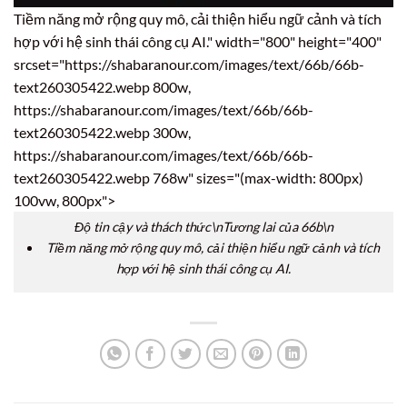
Tiềm năng mở rộng quy mô, cải thiện hiểu ngữ cảnh và tích
hợp với hệ sinh thái công cụ AI.
" width="800" height="400"
srcset="https://shabaranour.com/images/text/66b/66b-
text260305422.webp 800w,
https://shabaranour.com/images/text/66b/66b-
text260305422.webp 300w,
https://shabaranour.com/images/text/66b/66b-
text260305422.webp 768w" sizes="(max-width: 800px)
100vw, 800px">
Độ tin cậy và thách thức\n
Tương lai của 66b
\n
Tiềm năng mở rộng quy mô, cải thiện hiểu ngữ cảnh và tích
hợp với hệ sinh thái công cụ AI.