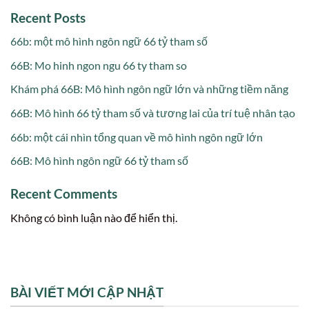
Recent Posts
66b: một mô hình ngôn ngữ 66 tỷ tham số
66B: Mo hinh ngon ngu 66 ty tham so
Khám phá 66B: Mô hình ngôn ngữ lớn và những tiềm năng
66B: Mô hình 66 tỷ tham số và tương lai của trí tuệ nhân tạo
66b: một cái nhìn tổng quan về mô hình ngôn ngữ lớn
66B: Mô hình ngôn ngữ 66 tỷ tham số
Recent Comments
Không có bình luận nào để hiển thị.
BÀI VIẾT MỚI CẬP NHẬT