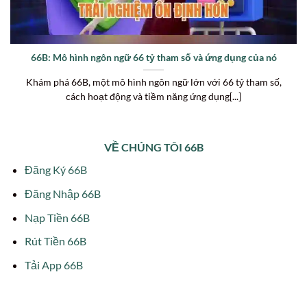
66B: Mô hình ngôn ngữ 66 tỷ tham số và ứng dụng của nó
Khám phá 66B, một mô hình ngôn ngữ lớn với 66 tỷ tham số,
cách hoạt động và tiềm năng ứng dụng[...]
VỀ CHÚNG TÔI 66B
Đăng Ký 66B
Đăng Nhập 66B
Nạp Tiền 66B
Rút Tiền 66B
Tải App 66B