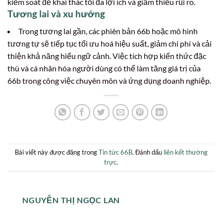
kiểm soát để khai thác tối đa lợi ích và giảm thiểu rủi ro.
Tương lai và xu hướng
Trong tương lai gần, các phiên bản 66b hoặc mô hình
tương tự sẽ tiếp tục tối ưu hoá hiệu suất, giảm chi phí và cải
thiện khả năng hiểu ngữ cảnh. Việc tích hợp kiến thức đặc
thù và cá nhân hóa người dùng có thể làm tăng giá trị của
66b trong công việc chuyên môn và ứng dụng doanh nghiệp.
Bài viết này được đăng trong
Tin tức 66B
. Đánh dấu
liên kết thường
trực
.
NGUYỄN THỊ NGỌC LAN