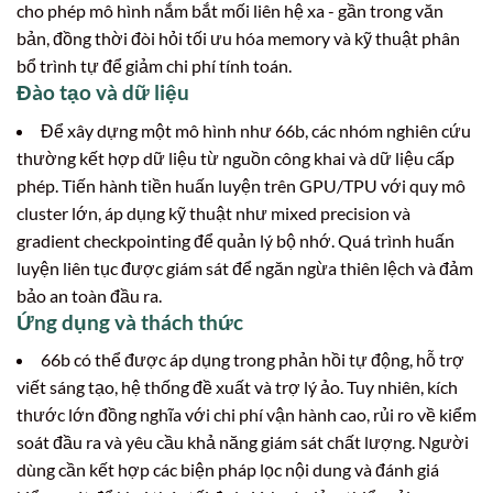
cho phép mô hình nắm bắt mối liên hệ xa - gần trong văn
bản, đồng thời đòi hỏi tối ưu hóa memory và kỹ thuật phân
bổ trình tự để giảm chi phí tính toán.
Đào tạo và dữ liệu
Để xây dựng một mô hình như 66b, các nhóm nghiên cứu
thường kết hợp dữ liệu từ nguồn công khai và dữ liệu cấp
phép. Tiến hành tiền huấn luyện trên GPU/TPU với quy mô
cluster lớn, áp dụng kỹ thuật như mixed precision và
gradient checkpointing để quản lý bộ nhớ. Quá trình huấn
luyện liên tục được giám sát để ngăn ngừa thiên lệch và đảm
bảo an toàn đầu ra.
Ứng dụng và thách thức
66b có thể được áp dụng trong phản hồi tự động, hỗ trợ
viết sáng tạo, hệ thống đề xuất và trợ lý ảo. Tuy nhiên, kích
thước lớn đồng nghĩa với chi phí vận hành cao, rủi ro về kiểm
soát đầu ra và yêu cầu khả năng giám sát chất lượng. Người
dùng cần kết hợp các biện pháp lọc nội dung và đánh giá