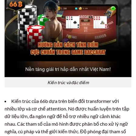
Kiến trúc và đặc điểm
Kiến trúc của 66b dựa trên biến đổi transformer với
nhiều lớp và cơ chế attention. Nó được huấn luyện trên tập
dữ liệu lớn, đa ngôn ngữ để hỗ trợ nhiều ngữ cảnh khác
nhau. Các tham số của mô hình được phân bổ cho xử lý ngữ
nghĩa, cú pháp và thế giới kiến thức. Độ phóng đại tham số