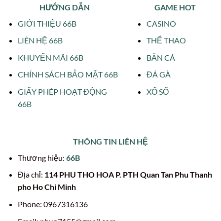
HƯỚNG DẪN
GAME HOT
GIỚI THIỆU 66B
CASINO
LIÊN HỆ 66B
THỂ THAO
KHUYẾN MÃI 66B
BẮN CÁ
CHÍNH SÁCH BẢO MẬT 66B
ĐÁ GÀ
GIẤY PHÉP HOẠT ĐỘNG
XỔ SỐ
66B
THÔNG TIN LIÊN HỆ
Thương hiệu:
66B
Địa chỉ:
114 PHU THO HOA P. PTH Quan Tan Phu Thanh
pho Ho Chi Minh
Phone:
0967316136